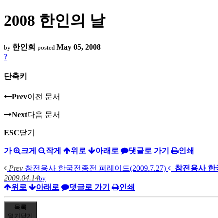
2008 한인의 날
한인회
May 05, 2008
by
posted
?
단축키
Prev
이전 문서
Next
다음 문서
ESC
닫기
가
크게
작게
위로
아래로
댓글로 가기
인쇄
Prev
참전용사 한국전종전 퍼레이드(2009.7.27)
참전용사 한국
2009.04.14
by
위로
아래로
댓글로 가기
인쇄
목록
열기
닫기