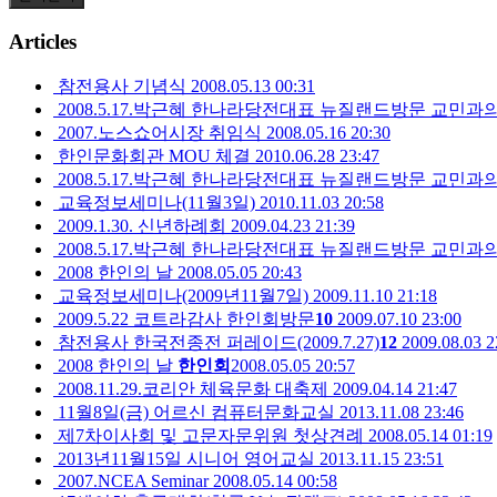
Articles
참전용사 기념식
2008.05.13 00:31
2008.5.17.박근혜 한나라당전대표 뉴질랜드방문 교민과
2007.노스쇼어시장 취임식
2008.05.16 20:30
한인문화회관 MOU 체결
2010.06.28 23:47
2008.5.17.박근혜 한나라당전대표 뉴질랜드방문 교민과
교육정보세미나(11월3일)
2010.11.03 20:58
2009.1.30. 신년하례회
2009.04.23 21:39
2008.5.17.박근혜 한나라당전대표 뉴질랜드방문 교민과
2008 한인의 날
2008.05.05 20:43
교육정보세미나(2009년11월7일)
2009.11.10 21:18
2009.5.22 코트라감사 한인회방문
10
2009.07.10 23:00
참전용사 한국전종전 퍼레이드(2009.7.27)
12
2009.08.03 2
2008 한인의 날
한인회
2008.05.05 20:57
2008.11.29.코리안 체육문화 대축제
2009.04.14 21:47
11월8일(금) 어르신 컴퓨터문화교실
2013.11.08 23:46
제7차이사회 및 고문자문위원 첫상견례
2008.05.14 01:19
2013년11월15일 시니어 영어교실
2013.11.15 23:51
2007.NCEA Seminar
2008.05.14 00:58