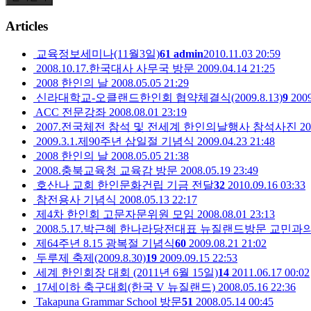
Articles
교육정보세미나(11월3일)
61
admin
2010.11.03 20:59
2008.10.17.한국대사 사무국 방문
2009.04.14 21:25
2008 한인의 날
2008.05.05 21:29
신라대학교-오클랜드한인회 협약체결식(2009.8.13)
9
2009
ACC 전문강좌
2008.08.01 23:19
2007.전국체전 참석 및 전세계 한인의날행사 참석사진
20
2009.3.1.제90주년 삼일절 기념식
2009.04.23 21:48
2008 한인의 날
2008.05.05 21:38
2008.충북교육청 교육감 방문
2008.05.19 23:49
호산나 교회 한인문화건립 기금 전달
32
2010.09.16 03:33
참전용사 기념식
2008.05.13 22:17
제4차 한인회 고문자문위원 모임
2008.08.01 23:13
2008.5.17.박근혜 한나라당전대표 뉴질랜드방문 교민과
제64주년 8.15 광복절 기념식
60
2009.08.21 21:02
두루제 축제(2009.8.30)
19
2009.09.15 22:53
세계 한인회장 대회 (2011년 6월 15일)
14
2011.06.17 00:02
17세이하 축구대회(한국 V 뉴질랜드)
2008.05.16 22:36
Takapuna Grammar School 방문
51
2008.05.14 00:45