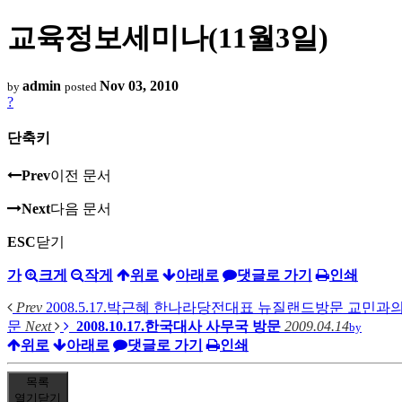
교육정보세미나(11월3일)
admin
Nov 03, 2010
by
posted
?
단축키
Prev
이전 문서
Next
다음 문서
ESC
닫기
가
크게
작게
위로
아래로
댓글로 가기
인쇄
Prev
2008.5.17.박근혜 한나라당전대표 뉴질랜드방문 교민과
문
Next
2008.10.17.한국대사 사무국 방문
2009.04.14
by
위로
아래로
댓글로 가기
인쇄
목록
열기
닫기