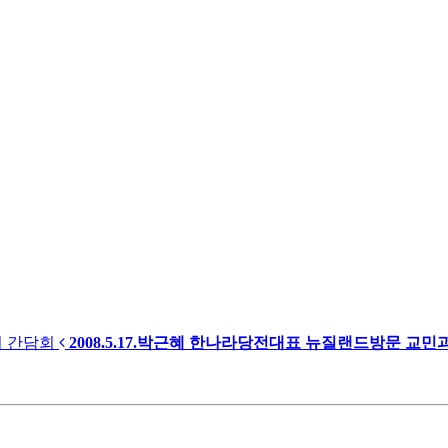
의 간담회
2008.5.17.박근혜 한나라당전대표 뉴질랜드방문 교민