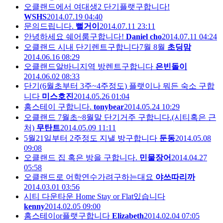
오클랜드에서 여대생2 단기플랫구합니다!
WSHS
2014.07.19 04:40
문의드립니다.
뻘거이
2014.07.11 23:11
안녕하세요 쉐어룸구합니다!
Daniel cho
2014.07.11 04:24
오클랜드 시내 단기렌트구합니다7월 8월
초딩맘
2014.06.16 08:29
오클랜드알바니지역 방렌트구합니다
은빈돌이
2014.06.02 08:33
단기(6월초부터 3주~4주정도) 플랫이나 뭐든 숙소 구합
니다
미스호진
2014.05.26 01:04
홈스테이 구합니다.
tonybear
2014.05.24 10:29
오클랜드 7월초~8월말 단기거주 구합니다.(시티혹은 근
처)
무탄트
2014.05.09 11:11
5월21일부터 2주정도 지낼 방구합니다
둔동
2014.05.08
09:08
오클랜드 집 혹은 방을 구합니다.
민물장어
2014.04.27
05:58
오클랜드로 어학연수가려구하는대요
야쓰따리까
2014.03.01 03:56
시티 다운타운 Home Stay or Flat있습니다
kenny
2014.02.05 09:00
홈스테이or플랫구합니다
Elizabeth
2014.02.04 07:05