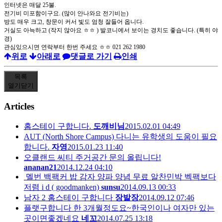
인터넷은 매달 25불.
전기비 미포함이구요. (많이 안나와요 전기비는)
방도 매우 크고, 창문이 커서 빛도 엄청 잘들어 옵니다.
거실도 아늑하고 (작지 않아요 ㅎㅎ ) 발코니에서 보이는 경치도 좋습니다. (특히 야
경)
관심있으시면 연락부터 한번 주세요 ㅎㅎ 021 262 1980
위로
아래로
댓글로 가기
인쇄
목록
열기
닫기
Articles
홈스테이 구합니다.
도깨비님
2015.02.01 04:49
AUT (North Shore Campus) 다니는 유학생의 도움이 필요
합니다.
자영
2015.01.23 11:40
오클랜드 씨티 주거공간 문의 올립니다!
ananan21
2014.12.24 04:10
멜번 백팩커 밥 감자 양파 양념 무료 알찬민박 벡팩보다
저렴 i d ( goodmanken)
sunsu
2014.09.13 00:33
남자 2 홈스테이 구합니다
장발장
2014.09.12 07:46
플랫구합니다 한 3개월정도요~한국인이나 여자만 있는
곳이면좋겠네요
네꼬
2014.07.25 13:18