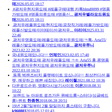
매
2026.05.05 18:17
#광저우현지원도매 #레플구매대행 카톡blmd0099 #명품
가방도매 #명품의류도매 #명품신...
광저우벨라모드원도
매
2026.05.05 18:11
광저우레플원도매/현지도매/공장직거래/레플가방도매/
레플신발도매/이미테이션/광저우...
아리야
2025.03.31
22:46
광저우명품도매/레플도매/광저우원도매/ㅋ톡- Aria55/
레플신발도매/레플가방도매/레플...
광저우쭈니
2023.02.22 20:36
국내원도매입니다^^
언체인
2023.02.05 17:40
광저우명품도매 광저우레플도매 ㅋㅌ Aria55 홍,콩명품
도매 광저우현지도매 광저우원도매
광저우쭈니
2022.03.10 16:31
동쪽 벅랜즈비치 플랫메이트 모십니다^^ 최상컨디션 플
랫, 깨끗하고 예쁜 새집입니다
레이첼
2021.08.12 10:36
다운로드순위, 영화다시보기사이트
이은
2018.08.31
10:22
브랜드 뉴 아파트 로즈가든 원베드룸+스터디(싱글베드
룸) 렌트
한종현
2018.06.28 20:51
19년 2월7일부터 2월 말일까지 홈스테이 구합니다.
k960803
2018.05.12 01:43