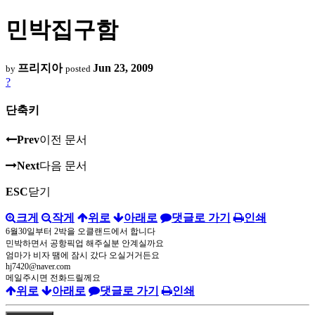
민박집구함
프리지아
Jun 23, 2009
by
posted
?
단축키
Prev
이전 문서
Next
다음 문서
ESC
닫기
크게
작게
위로
아래로
댓글로 가기
인쇄
6월30일부터 2박을 오클랜드에서 합니다
민박하면서 공항픽업 해주실분 안계실까요
엄마가 비자 땜에 잠시 갔다 오실거거든요
hj7420@naver.com
메일주시면 전화드릴께요
위로
아래로
댓글로 가기
인쇄