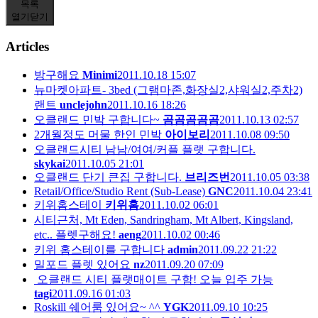
목록
열기
닫기
Articles
방구해요
Minimi
2011.10.18 15:07
뉴마켓아파트- 3bed (그램마존,화장실2,샤워실2,주차2)
랜트
unclejohn
2011.10.16 18:26
오클랜드 민박 구합니다~
곰곰곰곰곰
2011.10.13 02:57
2개월정도 머물 한인 민박
아이보리
2011.10.08 09:50
오클랜드시티 남남/여여/커플 플랫 구합니다.
skykai
2011.10.05 21:01
오클랜드 단기 큰집 구합니다.
브리즈번
2011.10.05 03:38
Retail/Office/Studio Rent (Sub-Lease)
GNC
2011.10.04 23:41
키위홈스테이
키위홈
2011.10.02 06:01
시티근처, Mt Eden, Sandringham, Mt Albert, Kingsland,
etc.. 플렛구해요!
aeng
2011.10.02 00:46
키위 홈스테이를 구합니다
admin
2011.09.22 21:22
밀포드 플렛 있어요
nz
2011.09.20 07:09
오클랜드 시티 플랫매이트 구함! 오늘 입주 가능
tagi
2011.09.16 01:03
Roskill 쉐어룸 있어요~ ^^
YGK
2011.09.10 10:25